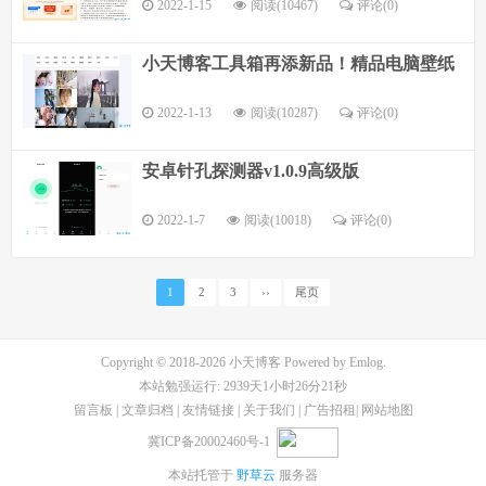
2022-1-15
阅读(10467)
评论(
0
)
小天博客工具箱再添新品！精品电脑壁纸
2022-1-13
阅读(10287)
评论(
0
)
安卓针孔探测器v1.0.9高级版
2022-1-7
阅读(10018)
评论(
0
)
1
2
3
››
尾页
Copyright © 2018-2026
小天博客
Powered by
Emlog
.
本站勉强运行: 2939天1小时26分21秒
留言板
|
文章归档
|
友情链接
|
关于我们
|
广告招租
|
网站地图
冀ICP备20002460号-1
本站托管于
野草云
服务器