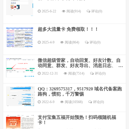
2025-6-22
阅读(914)
评论(
0
)
超多大流量卡 免费领取！！！
2025-4-9
阅读(864)
评论(
0
)
微信超级管家，自动回复、好友计数、自
动同意、群发、好友导出、消息日志、无
限多开
2022-12-31
阅读(7514)
评论(
0
)
QQ：3269575317，9517920 域名代备案跑
路狗，惯犯，千万警惕
2022-6-9
阅读(10568)
评论(
0
)
支付宝集五福开始预热！扫码领随机福
卡！