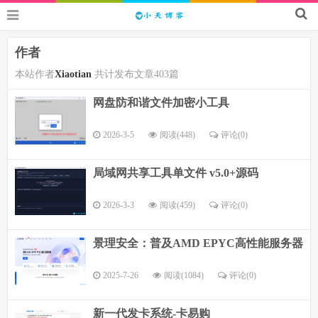
作者
本站作者
Xiaotian
共计发布文章403篇
网盘防和谐文件加密小工具
2026-3-5
阅读(448)
评论(
0
)
局域网共享工具单文件 v5.0+源码
2026-3-3
阅读(459)
评论(
0
)
景理安全：普及AMD EPYC高性能服务器
2025-7-26
阅读(1084)
评论(
0
)
新一代发卡系统-卡易购