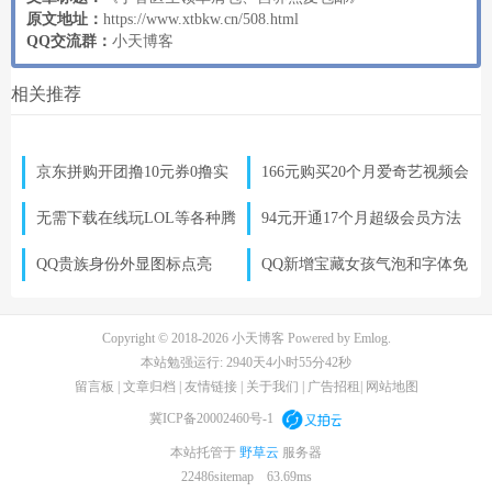
原文地址：
https://www.xtbkw.cn/508.html
QQ交流群：
小天博客
相关推荐
京东拼购开团撸10元券0撸实
166元购买20个月爱奇艺视频会
物
员 月卡形式可赠送
无需下载在线玩LOL等各种腾
94元开通17个月超级会员方法
讯大游戏
非一次性到账
QQ贵族身份外显图标点亮
QQ新增宝藏女孩气泡和字体免
费设置 长期有效
Copyright © 2018-2026
小天博客
Powered by
Emlog
.
本站勉强运行: 2940天4小时55分43秒
留言板
|
文章归档
|
友情链接
|
关于我们
|
广告招租
|
网站地图
冀ICP备20002460号-1
本站托管于
野草云
服务器
22486
sitemap
63.69ms