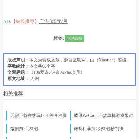
广告位5元/月
AD:
【站长推荐】
标签:
活动线报
版权声明：
本文为转载文章，源自互联网，由（
Xiaotian
）整编。
字数统计：
本文共68个字
文章标题：
《
106爱奇艺+京东Plus会员
》
原文地址：
刀网
相关推荐
无需下载在线玩LOL等各种腾
腾讯WeGame55款单机游戏限时
讯大游戏
免费试玩
微信撸5元红包
微视粗暴撸QQ红包秒到快